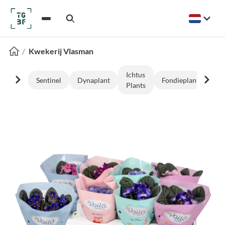
Kwekerij Vlasman
Ichtus
Ma
Sentinel
Dynaplant
Fondieplant
Plants
Vij