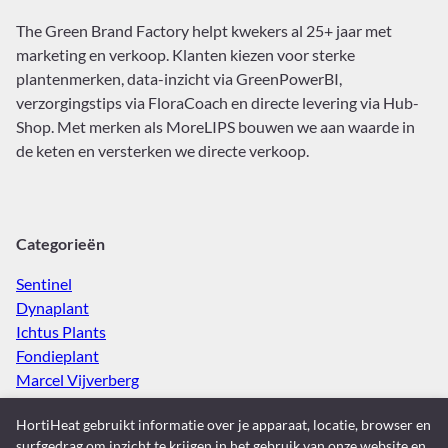
The Green Brand Factory helpt kwekers al 25+ jaar met
marketing en verkoop. Klanten kiezen voor sterke
plantenmerken, data-inzicht via GreenPowerBI,
verzorgingstips via FloraCoach en directe levering via Hub-
Shop. Met merken als MoreLIPS bouwen we aan waarde in
de keten en versterken we directe verkoop.
Categorieën
Sentinel
Dynaplant
Ichtus Plants
Fondieplant
Marcel Vijverberg
Spaargaren van Doorn
HortiHeat gebruikt informatie over je apparaat, locatie, browser en
Gevers Planten
surfgedrag om inzicht te krijgen in het gebruik van onze website en